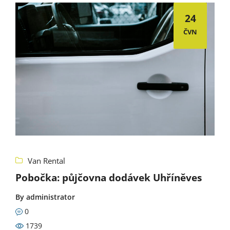
24
ČVN
Van Rental
Pobočka: půjčovna dodávek Uhříněves
By
administrator
0
1739