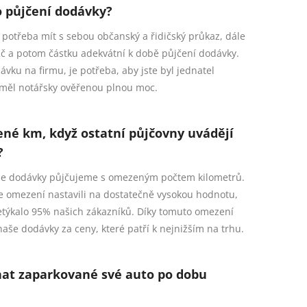
o půjčení dodávky?
 potřeba mít s sebou občanský a řidičský průkaz, dále
Kč a potom částku adekvátní k době půjčení dodávky.
ávku na firmu, je potřeba, aby jste byl jednatel
 měl notářsky ověřenou plnou moc.
né km, když ostatní půjčovny uvádějí
?
aše dodávky půjčujeme s omezeným počtem kilometrů.
 omezení nastavili na dostatečně vysokou hodnotu,
etýkalo 95% našich zákazníků. Díky tomuto omezení
aše dodávky za ceny, které patří k nejnižším na trhu.
at zaparkované své auto po dobu