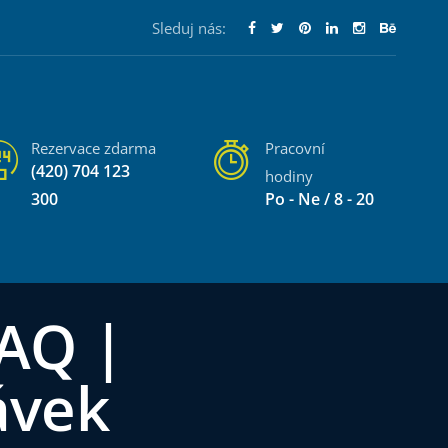
Sleduj nás:
Rezervace zdarma
Pracovní
(420) 704 123
hodiny
300
Po - Ne / 8 - 20
AQ |
ávek