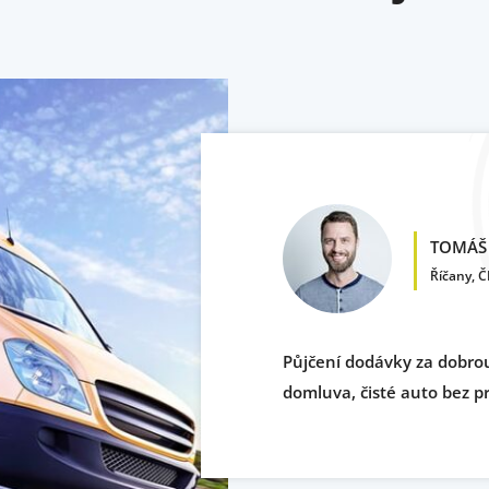
TOMÁŠ 
Říčany, Č
.cz mě
Půjčení dodávky za dobrou
patří hlavně
domluva, čisté auto bez 
proběhla
mů!