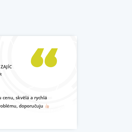
ZAJÍC
R
 cenu, skvělá a rychlá
Dodavky123 
problému, doporučuju
Jednoduchá r
bezchybný st