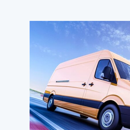
KAČKA RÝPALOVÁ
Praha - Uhříněves, ČR
Půjčovna dodávek Praha – Dodavky123
zachránila na poslední chvíli. Velký dík 
ochotnému pánovi. Zapůjčka dodávky 
totiž o víkendu, a naprosto bez problé