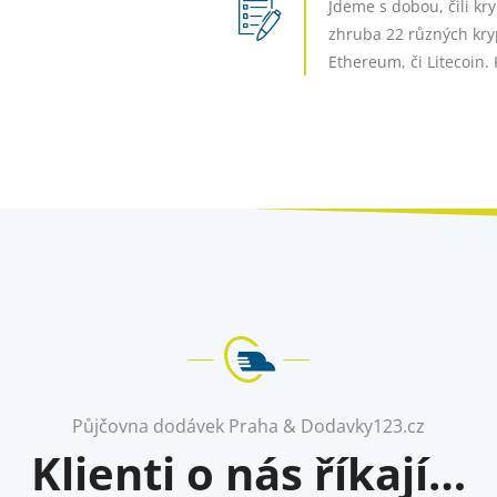
Jdeme s dobou, čili 
zhruba 22 různých kryp
Ethereum, či Litecoin
Půjčovna dodávek Praha & Dodavky123.cz
Klienti o nás říkají…