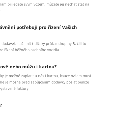
ám přijedete svým vozem, můžete jej nechat stát na
.
rávnění potřebuji pro řízení Vašich
 dodávek stačí mít řidičský průkaz skupiny B, čili to
ro řízení běžného osobního vozidla.
tově nebo můžu i kartou?
y je možné zaplatit u nás i kartou, kauce ovšem musí
 Dále je možné před zapůjčením dodávky poslat peníze
vystavené faktury.
?