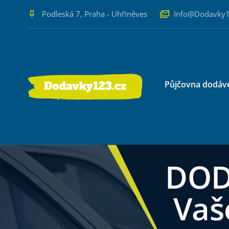
Podleská 7, Praha - Uhříněves
Info@Dodavky1
Půjčovna dodáv
DOD
Vaš