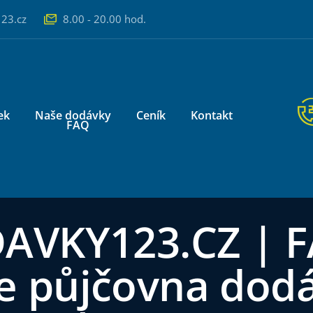
23.cz
8.00 - 20.00 hod.
ek
Naše dodávky
Ceník
Kontakt
FAQ
AVKY123.CZ | F
e půjčovna dod