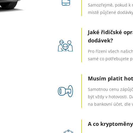
Samozřejmě, pokud k n
místě půjčené dodávky
Jaké řidičské op
dodávek?
Pro řízení všech našich
samé co potřebujete p
Musím platit ho
Samotnou cenu zápůjčk
být vždy v hotovosti.
na bankovní účet, dle 
A co kryptoměny