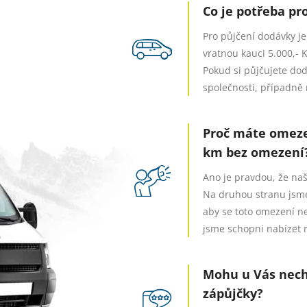
Co je potřeba pr
Pro půjčení dodávky je
vratnou kauci 5.000,- 
Pokud si půjčujete dod
společnosti, případně
Proč máte omeze
km bez omezení
Ano je pravdou, že n
Na druhou stranu jsme
aby se toto omezení n
jsme schopni nabízet n
Mohu u Vás nech
zápůjčky?