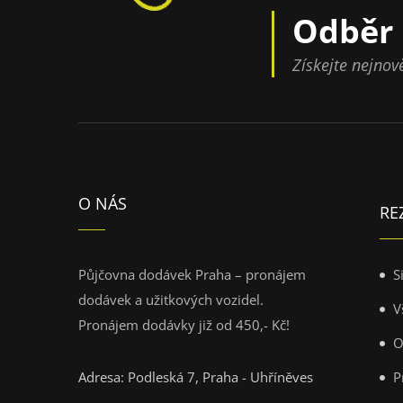
Odběr 
Získejte nejno
O NÁS
RE
Půjčovna dodávek Praha – pronájem
S
dodávek a užitkových vozidel.
V
Pronájem dodávky již od 450,- Kč!
O
Adresa: Podleská 7, Praha - Uhříněves
P