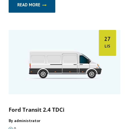
READ MORE
27
LIS
Ford Transit 2.4 TDCi
By
administrator
0