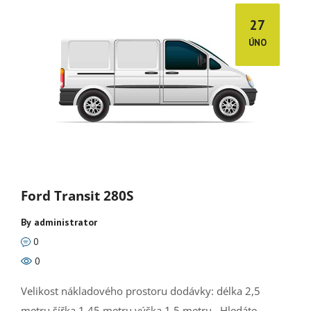
27
ÚNO
Ford Transit 280S
By
administrator
0
0
Velikost nákladového prostoru dodávky: délka 2,5
metru šířka 1,45 metru výška 1,5 metru Hledáte